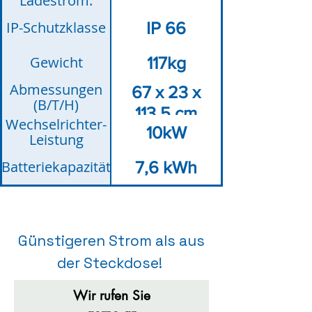
Ladestrom:
IP-Schutzklasse
IP 66
Gewicht
117kg
Abmessungen
67 x 23 x
(B/T/H)
113,5 cm
Wechselrichter-
10kW
Leistung
Batteriekapazität
7,6 kWh
Günstigeren Strom als aus
der Steckdose!
Wir rufen Sie